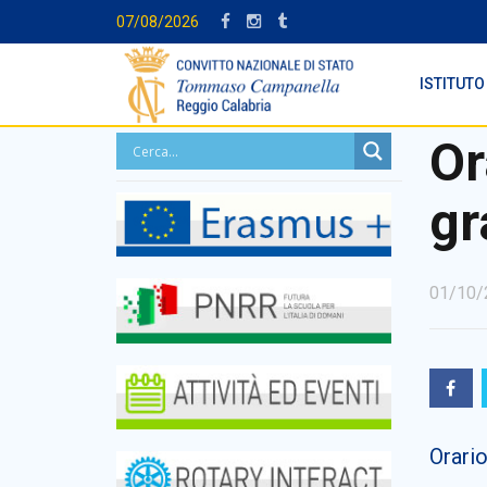
07/08/2026
ISTITUTO
Or
gr
01/10/
Orario