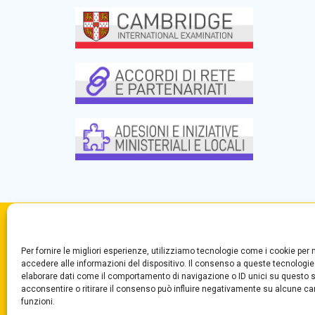
Convitto Nazionale di Stato
Centr
Per fornire le migliori esperienze, utilizziamo tecnologie come i cookie pe
“T. Campanella”
Segre
accedere alle informazioni del dispositivo. Il consenso a queste tecnologie
Via Aschenez, 180
Fax +
elaborare dati come il comportamento di navigazione o ID unici su questo s
acconsentire o ritirare il consenso può influire negativamente su alcune car
Reggio Calabria
funzioni.