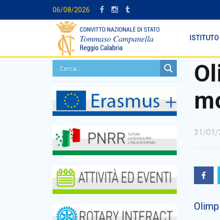
06/08/2026
ISTITUTO
Ol
mo
31/01/
Olimpi