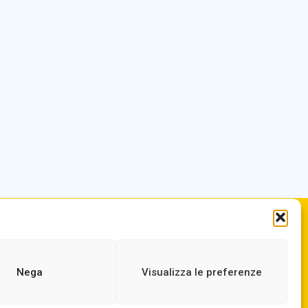
.it
ORARIO DI APERTURA
ne.it
Dal lunedì al Venerdì
dalle ore 07,00 alle ore 18,30
Nega
Visualizza le preferenze