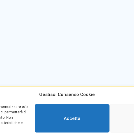
Gestisci Consenso Cookie
alino +39
0965499421
E-mail:
rcvc010005@istruzione
r memorizzare e/o
teria +39
096520527
PEC:
rcvc010005@pec.istruzio
 ci permetterà di
39
0965499420
ito. Non
Accetta
atteristiche e