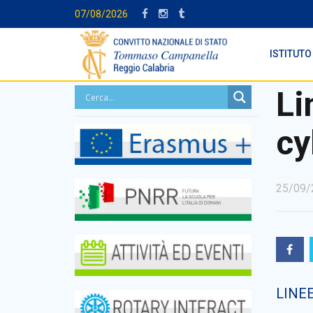
07/08/2026
ISTITUTO
Li
cy
25/09/
LINEE