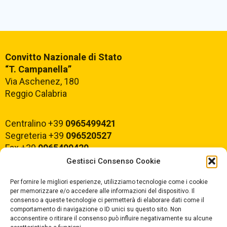
Convitto Nazionale di Stato
“T. Campanella”
Via Aschenez, 180
Reggio Calabria
Centralino +39
0965499421
Segreteria +39
096520527
Fax +39
0965499420
Gestisci Consenso Cookie
E-mail:
rcvc010005@istruzione.it
Per fornire le migliori esperienze, utilizziamo tecnologie come i cookie
PEC:
rcvc010005@pec.istruzione.it
per memorizzare e/o accedere alle informazioni del dispositivo. Il
consenso a queste tecnologie ci permetterà di elaborare dati come il
comportamento di navigazione o ID unici su questo sito. Non
ORARIO DI APERTURA
acconsentire o ritirare il consenso può influire negativamente su alcune