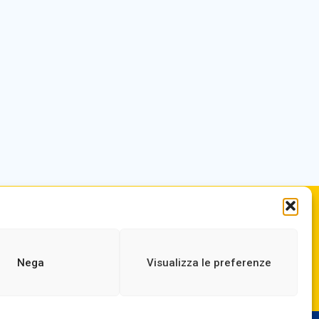
.it
ORARIO DI APERTURA
ne.it
Dal lunedì al Venerdì
dalle ore 07,00 alle ore 18,30
Nega
Visualizza le preferenze