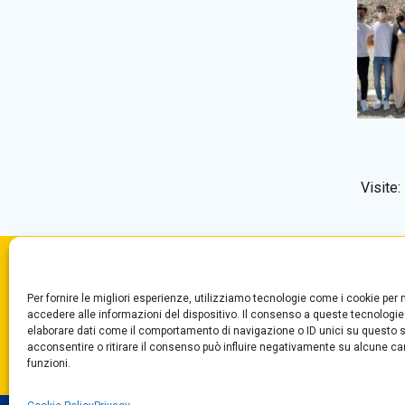
Visite:
Convitto Nazionale di Stato
Centr
Per fornire le migliori esperienze, utilizziamo tecnologie come i cookie pe
“T. Campanella”
Segre
accedere alle informazioni del dispositivo. Il consenso a queste tecnologie
Via Aschenez, 180
Fax +
elaborare dati come il comportamento di navigazione o ID unici su questo s
acconsentire o ritirare il consenso può influire negativamente su alcune car
Reggio Calabria
funzioni.