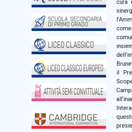
cura 
siner
l’Amm
come 
comun
insie
dell’
Brunet
il Pr
Scope
Campa
all’in
Intera
quest
presie