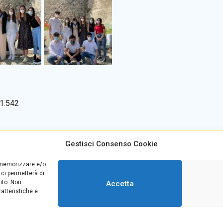
1.542
Gestisci Consenso Cookie
alino +39
0965499421
E-mail:
rcvc010005@istruzione
r memorizzare e/o
teria +39
096520527
PEC:
rcvc010005@pec.istruzio
 ci permetterà di
39
0965499420
ito. Non
Accetta
atteristiche e