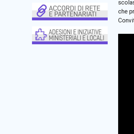
scola
che pr
Convit