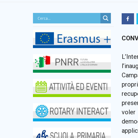
CONV
L’Int
l’ina
Campa
propri
recup
presen
voler
democ
applic