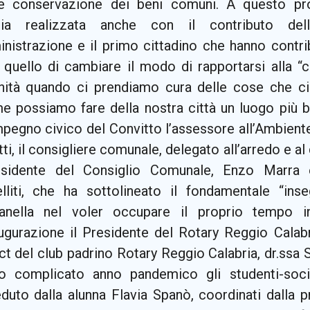
e conservazione dei beni comuni. A questo prop
gia realizzata anche con il contributo dell
inistrazione e il primo cittadino che hanno contri
quello di cambiare il modo di rapportarsi alla 
ità quando ci prendiamo cura delle cose che c
me possiamo fare della nostra città un luogo più b
impegno civico del Convitto l’assessore all’Ambien
ti, il consigliere comunale, delegato all’arredo e 
esidente del Consiglio Comunale, Enzo Marra e 
lliti, che ha sottolineato il fondamentale “ins
nella nel voler occupare il proprio tempo in
augurazione il Presidente del Rotary Reggio Calabr
ct del club padrino Rotary Reggio Calabria, dr.ssa
o complicato anno pandemico gli studenti-soci 
duto dalla alunna Flavia Spanò, coordinati dalla p