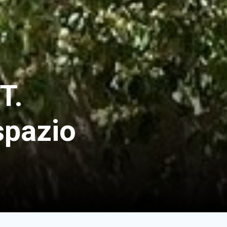
T.
spazio