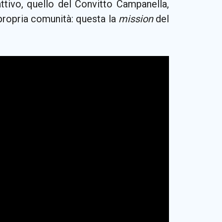
ttivo, quello del Convitto Campanella,
 propria comunità: questa la
mission
del