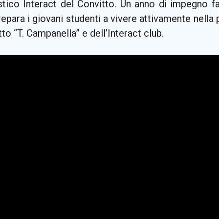
stico Interact del Convitto. Un anno di impegno fa
epara i giovani studenti a vivere attivamente nella
to “T. Campanella” e dell’Interact club.