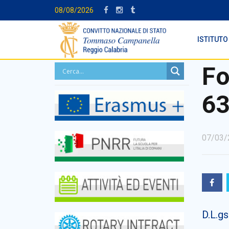
08/08/2026
ISTITUTO
Fo
63
07/03/
D.L.g