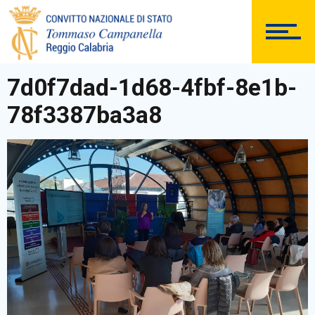
ISTITUTO
7d0f7dad-1d68-4fbf-8e1b-
SEGRETERIA
78f3387ba3a8
DOCUMENTAZIONE
PERSONALE