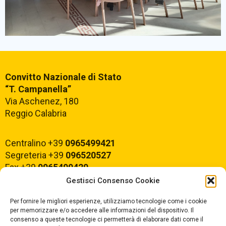
Comunicazioni Esterne
Convitto Nazionale di Stato
BACHECA SINDACALE
“T. Campanella”
Via Aschenez, 180
Reggio Calabria
Cerca
Centralino +39
0965499421
Segreteria +39
096520527
Fax +39
0965499420
Gestisci Consenso Cookie
E-mail:
rcvc010005@istruzione.it
Per fornire le migliori esperienze, utilizziamo tecnologie come i cookie
PEC:
rcvc010005@pec.istruzione.it
per memorizzare e/o accedere alle informazioni del dispositivo. Il
consenso a queste tecnologie ci permetterà di elaborare dati come il