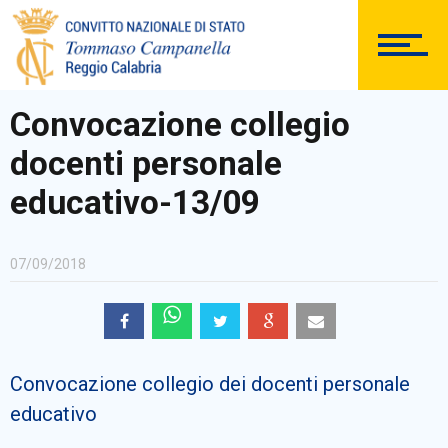
DOCUMENTAZIONE
Convocazione collegio
docenti personale
PERSONALE
educativo-13/09
07/09/2018
Comunicazioni Esterne
Convocazione collegio dei docenti personale
BACHECA SINDACALE
educativo