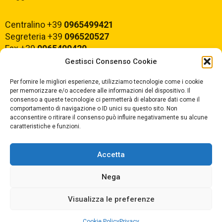
Centralino +39
0965499421
Segreteria +39
096520527
Fax +39
0965499420
Gestisci Consenso Cookie
E-mail:
rcvc010005@istruzione.it
Per fornire le migliori esperienze, utilizziamo tecnologie come i cookie
PEC:
rcvc010005@pec.istruzione.it
per memorizzare e/o accedere alle informazioni del dispositivo. Il
consenso a queste tecnologie ci permetterà di elaborare dati come il
comportamento di navigazione o ID unici su questo sito. Non
ORARIO DI APERTURA
acconsentire o ritirare il consenso può influire negativamente su alcune
caratteristiche e funzioni.
Dal lunedì al Venerdì
dalle ore 07,00 alle ore 18,30
Accetta
Nega
Copyright © 2025 Convitto Nazionale di Stato
Visualizza le preferenze
"Tommaso Campanella" |
Privacy
|
Cookie Policy
Privacy