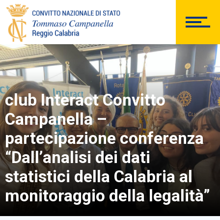
DOCUMENTAZIONE
PERSONALE
club Interact Convitto
Campanella –
Comunicazioni Esterne
partecipazione conferenza
“Dall’analisi dei dati
statistici della Calabria al
BACHECA SINDACALE
monitoraggio della legalità”
Cerca