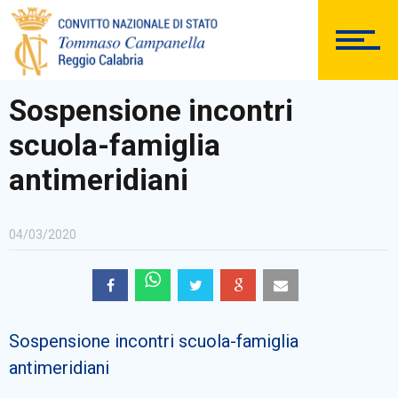
SEGRETERIA
Sospensione incontri
scuola-famiglia
DOCUMENTAZIONE
antimeridiani
04/03/2020
PERSONALE
Sospensione incontri scuola-famiglia
Comunicazioni Esterne
antimeridiani