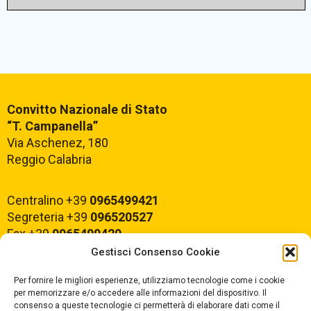
Convitto Nazionale di Stato
“T. Campanella”
Via Aschenez, 180
Reggio Calabria
Centralino +39
0965499421
Segreteria +39
096520527
Fax +39
0965499420
Gestisci Consenso Cookie
E-mail:
rcvc010005@istruzione.it
Per fornire le migliori esperienze, utilizziamo tecnologie come i cookie
PEC:
rcvc010005@pec.istruzione.it
per memorizzare e/o accedere alle informazioni del dispositivo. Il
consenso a queste tecnologie ci permetterà di elaborare dati come il