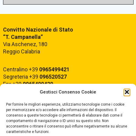
Convitto Nazionale di Stato
“T. Campanella”
Via Aschenez, 180
Reggio Calabria
Centralino +39
0965499421
Segreteria +39
096520527
Fax +39
0965499420
Gestisci Consenso Cookie
E-mail:
rcvc010005@istruzione.it
Per fornire le migliori esperienze, utilizziamo tecnologie come i cookie
PEC:
rcvc010005@pec.istruzione.it
per memorizzare e/o accedere alle informazioni del dispositivo. Il
consenso a queste tecnologie ci permetterà di elaborare dati come il
comportamento di navigazione o ID unici su questo sito. Non
ORARIO DI APERTURA
acconsentire o ritirare il consenso può influire negativamente su alcune
caratteristiche e funzioni.
Dal lunedì al Venerdì