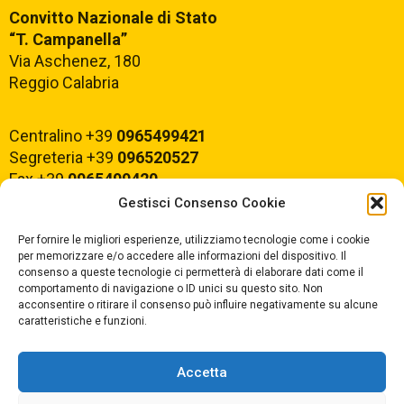
Convitto Nazionale di Stato
“T. Campanella”
Via Aschenez, 180
Reggio Calabria
Centralino +39
0965499421
Segreteria +39
096520527
Fax +39
0965499420
Gestisci Consenso Cookie
E-mail:
rcvc010005@istruzione.it
Per fornire le migliori esperienze, utilizziamo tecnologie come i cookie
PEC:
rcvc010005@pec.istruzione.it
per memorizzare e/o accedere alle informazioni del dispositivo. Il
consenso a queste tecnologie ci permetterà di elaborare dati come il
comportamento di navigazione o ID unici su questo sito. Non
ORARIO DI APERTURA
acconsentire o ritirare il consenso può influire negativamente su alcune
caratteristiche e funzioni.
Dal lunedì al Venerdì
dalle ore 07,00 alle ore 18,30
Accetta