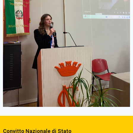
Comunicazioni Esterne
BACHECA SINDACALE
Cerca
Convitto Nazionale di Stato