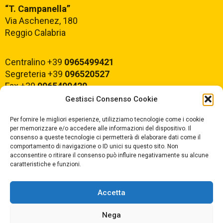
“T. Campanella”
Via Aschenez, 180
Reggio Calabria
Centralino +39
0965499421
Segreteria +39
096520527
Fax +39
0965499420
Gestisci Consenso Cookie
E-mail:
rcvc010005@istruzione.it
Per fornire le migliori esperienze, utilizziamo tecnologie come i cookie
PEC:
rcvc010005@pec.istruzione.it
per memorizzare e/o accedere alle informazioni del dispositivo. Il
consenso a queste tecnologie ci permetterà di elaborare dati come il
comportamento di navigazione o ID unici su questo sito. Non
ORARIO DI APERTURA
acconsentire o ritirare il consenso può influire negativamente su alcune
caratteristiche e funzioni.
Dal lunedì al Venerdì
dalle ore 07,00 alle ore 18,30
Accetta
Nega