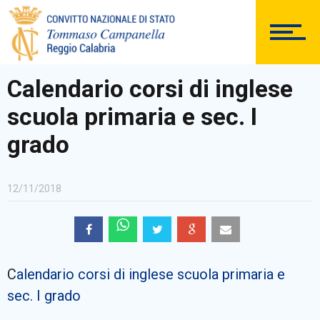
DOCUMENTAZIONE
Calendario corsi di inglese
scuola primaria e sec. I
PERSONALE
grado
12/11/2018
Comunicazioni Esterne
C
alendario corsi di inglese scuola primaria e
BACHECA SINDACALE
sec. I grado