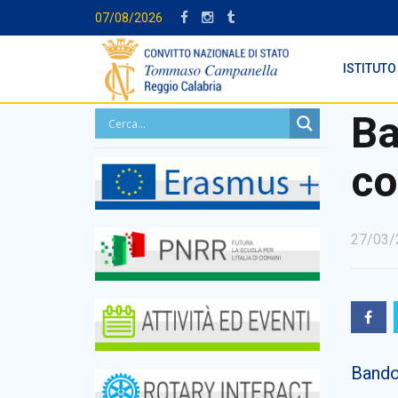
07/08/2026
ISTITUTO
Ba
co
27/03/
Bando