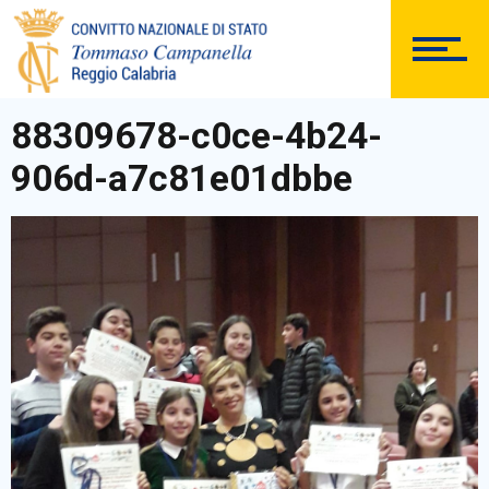
ISTITUTO
88309678-c0ce-4b24-
SEGRETERIA
906d-a7c81e01dbbe
DOCUMENTAZIONE
PERSONALE