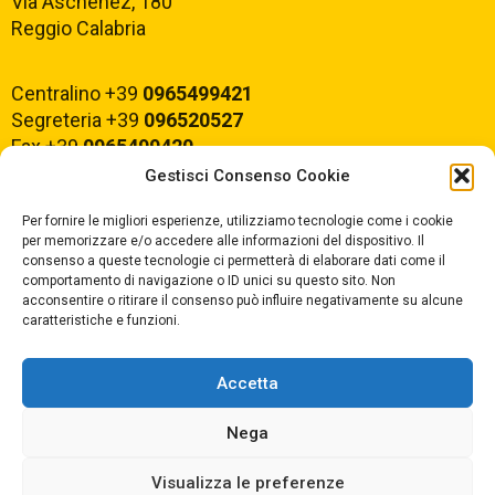
Via Aschenez, 180
Reggio Calabria
Centralino +39
0965499421
Segreteria +39
096520527
Fax +39
0965499420
Gestisci Consenso Cookie
E-mail:
rcvc010005@istruzione.it
Per fornire le migliori esperienze, utilizziamo tecnologie come i cookie
PEC:
rcvc010005@pec.istruzione.it
per memorizzare e/o accedere alle informazioni del dispositivo. Il
consenso a queste tecnologie ci permetterà di elaborare dati come il
comportamento di navigazione o ID unici su questo sito. Non
ORARIO DI APERTURA
acconsentire o ritirare il consenso può influire negativamente su alcune
caratteristiche e funzioni.
Dal lunedì al Venerdì
dalle ore 07,00 alle ore 18,30
Accetta
Nega
Copyright © 2025 Convitto Nazionale di Stato
Visualizza le preferenze