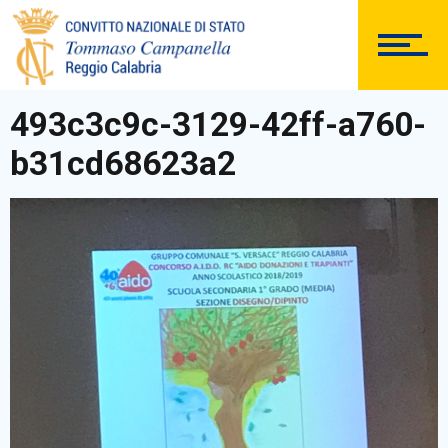
ISTITUTO
493c3c9c-3129-42ff-a760-
SEGRETERIA
b31cd68623a2
DOCUMENTAZIONE
PERSONALE