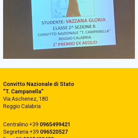
Comunicazioni Esterne
BACHECA SINDACALE
Cerca
Convitto Nazionale di Stato
“T. Campanella”
Via Aschenez, 180
Reggio Calabria
Centralino +39
0965499421
Segreteria +39
096520527