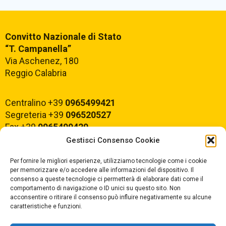
Convitto Nazionale di Stato
“T. Campanella”
Via Aschenez, 180
Reggio Calabria
Centralino +39
0965499421
Segreteria +39
096520527
Fax +39
0965499420
Gestisci Consenso Cookie
E-mail:
rcvc010005@istruzione.it
Per fornire le migliori esperienze, utilizziamo tecnologie come i cookie
PEC:
rcvc010005@pec.istruzione.it
per memorizzare e/o accedere alle informazioni del dispositivo. Il
consenso a queste tecnologie ci permetterà di elaborare dati come il
comportamento di navigazione o ID unici su questo sito. Non
ORARIO DI APERTURA
acconsentire o ritirare il consenso può influire negativamente su alcune
caratteristiche e funzioni.
Dal lunedì al Venerdì
dalle ore 07,00 alle ore 18,30