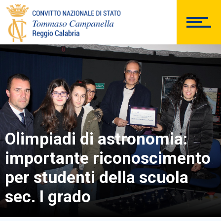
PERSONALE
Comunicazioni Esterne
BACHECA SINDACALE
Olimpiadi di astronomia:
importante riconoscimento
Cerca
per studenti della scuola
sec. I grado