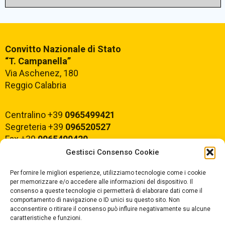
Convitto Nazionale di Stato
“T. Campanella”
Via Aschenez, 180
Reggio Calabria
Centralino +39
0965499421
Segreteria +39
096520527
Fax +39
0965499420
Gestisci Consenso Cookie
E-mail:
rcvc010005@istruzione.it
Per fornire le migliori esperienze, utilizziamo tecnologie come i cookie
PEC:
rcvc010005@pec.istruzione.it
per memorizzare e/o accedere alle informazioni del dispositivo. Il
consenso a queste tecnologie ci permetterà di elaborare dati come il
comportamento di navigazione o ID unici su questo sito. Non
ORARIO DI APERTURA
acconsentire o ritirare il consenso può influire negativamente su alcune
caratteristiche e funzioni.
Dal lunedì al Venerdì