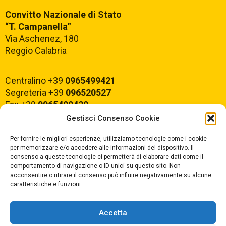
Convitto Nazionale di Stato
“T. Campanella”
Via Aschenez, 180
Reggio Calabria
Centralino +39
0965499421
Segreteria +39
096520527
Fax +39
0965499420
Gestisci Consenso Cookie
E-mail:
rcvc010005@istruzione.it
Per fornire le migliori esperienze, utilizziamo tecnologie come i cookie
PEC:
rcvc010005@pec.istruzione.it
per memorizzare e/o accedere alle informazioni del dispositivo. Il
consenso a queste tecnologie ci permetterà di elaborare dati come il
comportamento di navigazione o ID unici su questo sito. Non
ORARIO DI APERTURA
acconsentire o ritirare il consenso può influire negativamente su alcune
caratteristiche e funzioni.
Dal lunedì al Venerdì
dalle ore 07,00 alle ore 18,30
Accetta